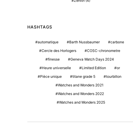
Zenith
(4)
HASHTAGS
automatique
Barth Nussbaumer
carbone
Cercle des Horlogers
COSC-chronometre
finesse
Geneva Watch Days 2024
Heure universelle
Limited Edition
or
Pièce unique
titane grade 5
tourbillon
Watches and Wonders 2021
Watches and Wonders 2022
Watches and Wonders 2025