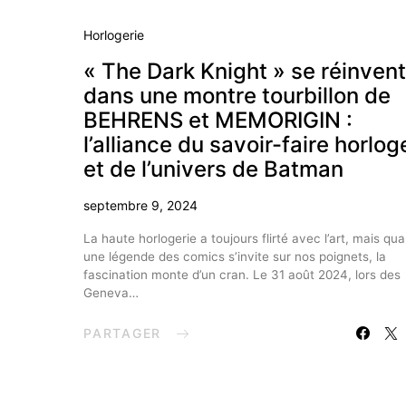
Horlogerie
« The Dark Knight » se réinven
dans une montre tourbillon de
BEHRENS et MEMORIGIN :
l’alliance du savoir-faire horlog
et de l’univers de Batman
septembre 9, 2024
La haute horlogerie a toujours flirté avec l’art, mais qu
une légende des comics s’invite sur nos poignets, la
fascination monte d’un cran. Le 31 août 2024, lors des
Geneva…
PARTAGER