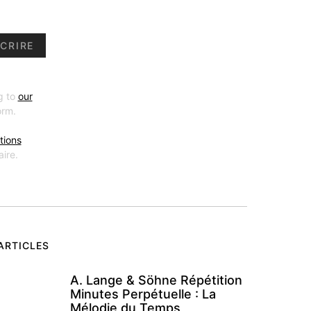
CRIRE
g to
our
orm.
tions
ire.
ARTICLES
A. Lange & Söhne Répétition
Minutes Perpétuelle : La
Mélodie du Temps