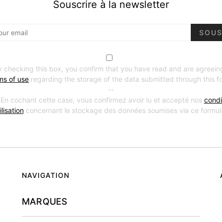
Souscrire à la newsletter
SOUS
y checking this box, you confirm that you have read and are agreein
ms of use
regarding the storage of the data submitted through this f
--
 En cochant cette case, vous confirmez avoir lu et accepté nos
condi
ilisation
concernant le stockage des données soumises via ce formula
NAVIGATION
MARQUES