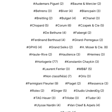
Audemars Piguet
(2)
Baume & Mercier
(2)
Behrens
(3)
Biver
(4)
Blancpain
(3)
Breitling
(2)
Bulgari
(4)
Chanel
(3)
Chopard
(5)
Corum
(6)
Czapek & Cie
(5)
De Bethune
(4)
Fabergé
(2)
Ferdinand Berthoud
(4)
Girard-Perregaux
(2)
GPHG
(4)
Grand Seiko
(2)
H. Moser & Cie.
(6)
Haute-Rive
(2)
Hautlence
(3)
Hermes
(3)
Horlogerie
(77)
Konstantin Chaykin
(3)
Laurent Ferrier
(3)
MB&F
(5)
Non classifié(e)
(7)
Oris
(3)
Parmigiani Fleurier
(9)
Piaget
(2)
Ressence
(3)
Rolex
(2)
Singer
(5)
Studio Underd0g
(2)
TAG Heuer
(3)
Trilobe
(3)
Tudor
(4)
Ulysse Nardin
(4)
Van Cleef & Arpels
(4)