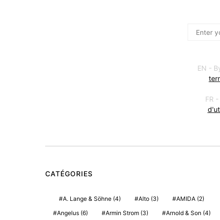
EN - B
ter
FR -
d'ut
CATÉGORIES
A. Lange & Söhne
(4)
Alto
(3)
AMIDA
(2)
Angelus
(6)
Armin Strom
(3)
Arnold & Son
(4)