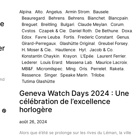
Alpina
Alto
Angelus
Armin Strom
Bausele
Beauregard
Behrens
Behrens
Bianchet
Blancpain
te
Breguet
Breitling
Bulgari
Claude Meylan
Corum
Cvstos
Czapek & Cie
Daniel Roth
De Bethune
Doxa
Edox
Favre Leuba
Fortis
Frederic Constant
Genus
Girard-Perregaux
Glashütte Original
Greubel Forsey
er
H. Moser & Cie.
Hautlence
Hyt
Jacob & Co
Konstantin Chaykin
Krayon
L'Epée
Laurent Ferrier
Lederer
Louis Erard
Massena Lab
Maurice Lacroix
MB&F
Micromilspec
Ming
Oris
Perrelet
Raketa
Ressence
Singer
Speake Marin
Trilobe
and
Tutima Glashütte
Geneva Watch Days 2024 : Une
célébration de l’excellence
horlogère
août 26, 2024
Alors que é’été se prolonge sur les rives du Léman, la ville