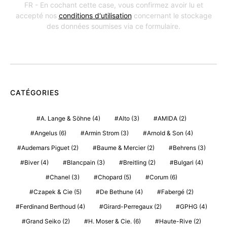
FR - En cochant cette case, vous confirmez avoir lu et
accepté nos
conditions d'utilisation
concernant le stockage
des données soumises via ce formulaire.
CATÉGORIES
A. Lange & Söhne
(4)
Alto
(3)
AMIDA
(2)
Angelus
(6)
Armin Strom
(3)
Arnold & Son
(4)
Audemars Piguet
(2)
Baume & Mercier
(2)
Behrens
(3)
Biver
(4)
Blancpain
(3)
Breitling
(2)
Bulgari
(4)
Chanel
(3)
Chopard
(5)
Corum
(6)
Czapek & Cie
(5)
De Bethune
(4)
Fabergé
(2)
Ferdinand Berthoud
(4)
Girard-Perregaux
(2)
GPHG
(4)
Grand Seiko
(2)
H. Moser & Cie.
(6)
Haute-Rive
(2)