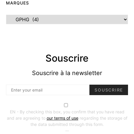
MARQUES
Marques
Souscrire
Souscrire à la newsletter
SOUSCRIRE
EN - By checking this box, you confirm that you have read
and are agreeing to
our terms of use
regarding the storage of
the data submitted through this form.
--