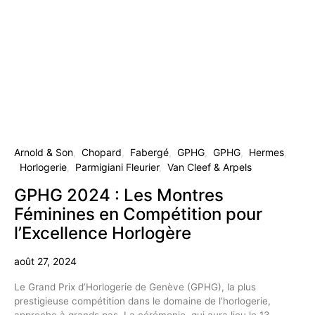
Arnold & Son
Chopard
Fabergé
GPHG
GPHG
Hermes
Horlogerie
Parmigiani Fleurier
Van Cleef & Arpels
GPHG 2024 : Les Montres
Féminines en Compétition pour
l’Excellence Horlogère
août 27, 2024
Le Grand Prix d’Horlogerie de Genève (GPHG), la plus
prestigieuse compétition dans le domaine de l’horlogerie,