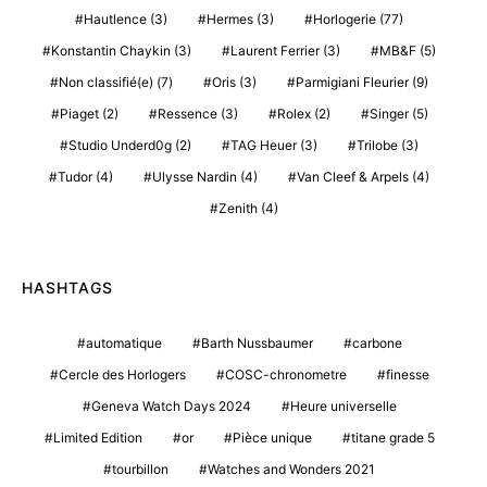
Hautlence
(3)
Hermes
(3)
Horlogerie
(77)
Konstantin Chaykin
(3)
Laurent Ferrier
(3)
MB&F
(5)
Non classifié(e)
(7)
Oris
(3)
Parmigiani Fleurier
(9)
Piaget
(2)
Ressence
(3)
Rolex
(2)
Singer
(5)
Studio Underd0g
(2)
TAG Heuer
(3)
Trilobe
(3)
Tudor
(4)
Ulysse Nardin
(4)
Van Cleef & Arpels
(4)
Zenith
(4)
HASHTAGS
automatique
Barth Nussbaumer
carbone
Cercle des Horlogers
COSC-chronometre
finesse
Geneva Watch Days 2024
Heure universelle
Limited Edition
or
Pièce unique
titane grade 5
tourbillon
Watches and Wonders 2021