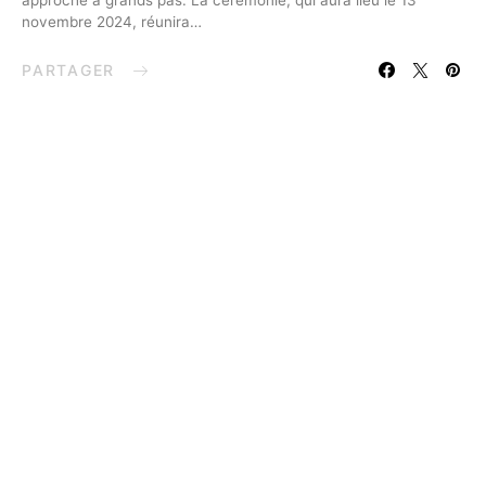
approche à grands pas. La cérémonie, qui aura lieu le 13
novembre 2024, réunira…
PARTAGER