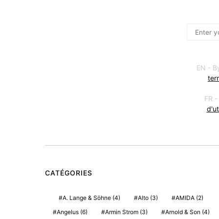
EN - B
ter
FR -
d'ut
CATÉGORIES
A. Lange & Söhne
(4)
Alto
(3)
AMIDA
(2)
Angelus
(6)
Armin Strom
(3)
Arnold & Son
(4)