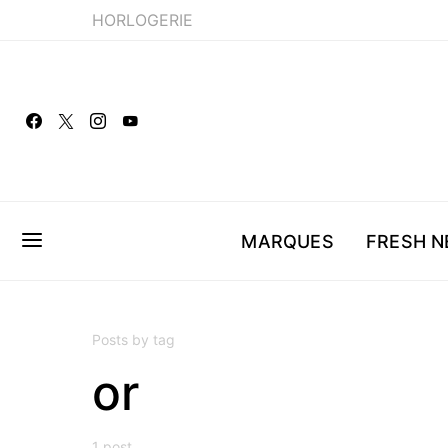
HORLOGERIE
MARQUES
FRESH 
Posts by tag
or
1 post