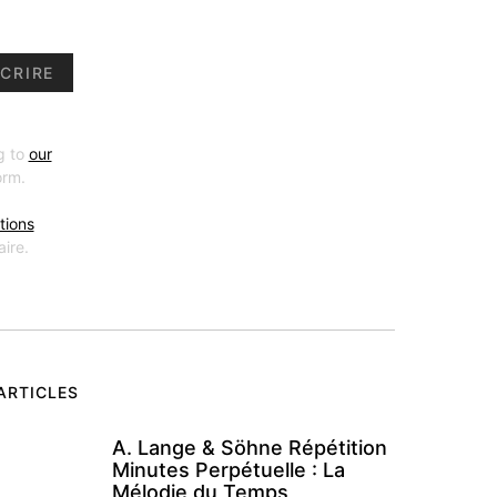
CRIRE
g to
our
orm.
tions
ire.
ARTICLES
A. Lange & Söhne Répétition
Minutes Perpétuelle : La
Mélodie du Temps