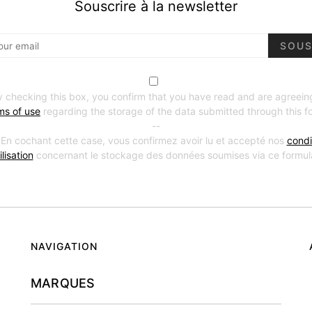
Souscrire à la newsletter
SOUS
y checking this box, you confirm that you have read and are agreein
ms of use
regarding the storage of the data submitted through this f
--
 En cochant cette case, vous confirmez avoir lu et accepté nos
condi
ilisation
concernant le stockage des données soumises via ce formula
NAVIGATION
MARQUES