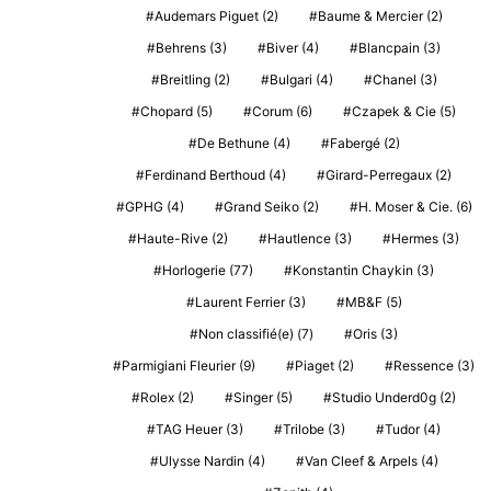
Audemars Piguet
(2)
Baume & Mercier
(2)
Behrens
(3)
Biver
(4)
Blancpain
(3)
Breitling
(2)
Bulgari
(4)
Chanel
(3)
Chopard
(5)
Corum
(6)
Czapek & Cie
(5)
De Bethune
(4)
Fabergé
(2)
Ferdinand Berthoud
(4)
Girard-Perregaux
(2)
GPHG
(4)
Grand Seiko
(2)
H. Moser & Cie.
(6)
Haute-Rive
(2)
Hautlence
(3)
Hermes
(3)
Horlogerie
(77)
Konstantin Chaykin
(3)
Laurent Ferrier
(3)
MB&F
(5)
Non classifié(e)
(7)
Oris
(3)
Parmigiani Fleurier
(9)
Piaget
(2)
Ressence
(3)
Rolex
(2)
Singer
(5)
Studio Underd0g
(2)
TAG Heuer
(3)
Trilobe
(3)
Tudor
(4)
Ulysse Nardin
(4)
Van Cleef & Arpels
(4)