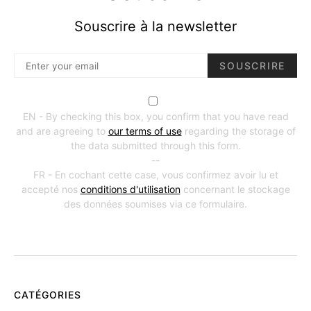
Souscrire à la newsletter
SOUSCRIRE
EN - By checking this box, you confirm that you have read
and are agreeing to
our terms of use
regarding the storage of
the data submitted through this form.
--
FR - En cochant cette case, vous confirmez avoir lu et
accepté nos
conditions d'utilisation
concernant le stockage
des données soumises via ce formulaire.
CATÉGORIES