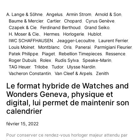
A. Lange & Söhne
Angelus
Armin Strom
Arnold & Son
Baume & Mercier
Cartier
Chopard
Cyrus Genève
Czapek & Cie
Ferdinand Berthoud
Grand Seiko
H. Moser & Cie.
Hermes
Horlogerie
Hublot
IWC SCHAFFHAUSEN
Jeagger-Lecoultre
Laurent Ferrier
Louis Moinet
Montblanc
Oris
Panerai
Parmigiani Fleurier
Patek Philippe
Piaget
Rebellion Timepieces
Ressence
Roger Dubuis
Rolex
Rudis Sylva
Speake-Marin
TAG Heuer
Trilobe
Tudor
Ulysse Nardin
Vacheron Constantin
Van Cleef & Arpels
Zenith
Le format hybride de Watches and
Wonders Geneva, physique et
digital, lui permet de maintenir son
calendrier
février 15, 2022
Pour conserver ce rendez-vous horloger majeur attendu par