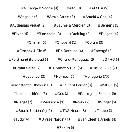
A. Lange & Söhne
(4)
Alto
(3)
AMIDA
(2)
Angelus
(6)
Armin Strom
(3)
Arnold & Son
(4)
Audemars Piguet
(2)
Baume & Mercier
(2)
Behrens
(3)
Biver
(4)
Blancpain
(3)
Breitling
(2)
Bulgari
(4)
Chanel
(3)
Chopard
(5)
Corum
(6)
Czapek & Cie
(5)
De Bethune
(4)
Fabergé
(2)
Ferdinand Berthoud
(4)
Girard-Perregaux
(2)
GPHG
(4)
Grand Seiko
(2)
H. Moser & Cie.
(6)
Haute-Rive
(2)
Hautlence
(3)
Hermes
(3)
Horlogerie
(77)
Konstantin Chaykin
(3)
Laurent Ferrier
(3)
MB&F
(5)
Non classifié(e)
(7)
Oris
(3)
Parmigiani Fleurier
(9)
Piaget
(2)
Ressence
(3)
Rolex
(2)
Singer
(5)
Studio Underd0g
(2)
TAG Heuer
(3)
Trilobe
(3)
Tudor
(4)
Ulysse Nardin
(4)
Van Cleef & Arpels
(4)
Zenith
(4)